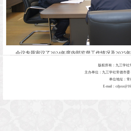
会议专题审议了2024年度内部监督工作情况及202
机制、提升监督效能、加强纪律教育等方面积极建言。进
版权所有：九三学社
主办单位：九三学社常德市委
措，为下一步工作开展提供了有力支撑。
单位地址：常德市
E-mail：cdjsxs@1
会议要求,2025年要进一步提高对内部监督工作重
处分、组织处理有关规定的衔接，持续强化社市委会班
制，切实履行好职责，严格按照计划推进各项工作落实落
身履职，统筹安排好本职工作与内部监督工作，努力打